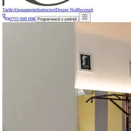
Tarife
Abonamente
Instructori
Despre Noi
Recenzii
0755 099 098
Programează o ședință