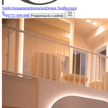
Tarife
Abonamente
Instructori
Despre Noi
Recenzii
0755 099 098
Programează o ședință