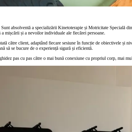
. Sunt absolventă a specializării Kinetoterapie și Motricitate Specială d
a mișcării și a nevoilor individuale ale fiecărei persoane.
tă către client, adaptând fiecare sesiune în funcție de obiectivele și niv
oană să se bucure de o experiență sigură și eficientă.
ghidez pas cu pas către o mai bună conexiune cu propriul corp, mai multă