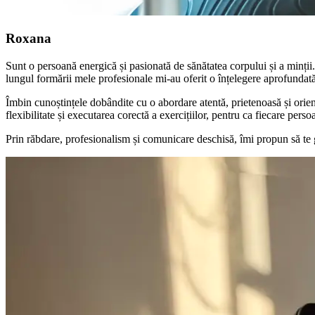
Roxana
Sunt o persoană energică și pasionată de sănătatea corpului și a minții
lungul formării mele profesionale mi-au oferit o înțelegere aprofundată 
Îmbin cunoștințele dobândite cu o abordare atentă, prietenoasă și orienta
flexibilitate și executarea corectă a exercițiilor, pentru ca fiecare pers
Prin răbdare, profesionalism și comunicare deschisă, îmi propun să te 